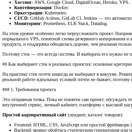
Хостинг
: AWS, Google Cloud, DigitalOcean, Heroku, VPS.
Контейнеризация
: Docker.
Оркестрация
: Kubernetes.
CI/CD
: GitHub Actions, GitLab CI, Jenkins — это автомат
Мониторинг
: Prometheus, ELK Stack, Datadog.
На этом уровне особенно легко переусложнить проект. Наприме
нормального VPS, понятной схемы резервного копирования и а
продукта, и поддержка обходилась дороже, чем реальная польза
Поэтому стек — это всегда система. И выбирать его нужно не п
## Как выбирают стек в реальных проектах: основные критери
На практике стек почти никогда не выбирают в вакууме. Решен
реальной работе идеальных условий почти не бывает, поэтому
### 1. Требования проекта
Это отправная точка. Пока не понятен сам проект, обсуждать 
внутренний сервис, личный кабинет, платформу с высокой нагр
Простой корпоративный сайт
(лендинг, каталог товаров):
Frontend: HTML, CSS, JavaScript или простой фреймворк 
Backend: можно обойтись статическим генератором или п