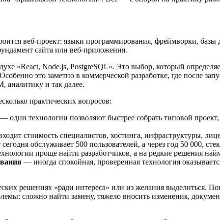
роится веб-проект: языки программирования, фреймворки, базы 
фундамент сайта или веб-приложения.
хе «React, Node.js, PostgreSQL». Это выбор, который определяет
Особенно это заметно в коммерческой разработке, где после зап
, аналитику и так далее.
есколько практических вопросов:
— одни технологии позволяют быстрее собрать типовой проект,
ходит стоимость специалистов, хостинга, инфраструктуры, лиц
сегодня обслуживает 500 пользователей, а через год 50 000, сте
хнологии проще найти разработчиков, а на редкие решения най
ывания
— иногда спокойная, проверенная технология оказывается
еских решениях «ради интереса» или из желания выделиться. Пок
блемы: сложно найти замену, тяжело вносить изменения, докумен