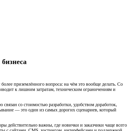
 бизнеса
с более приземлённого вопроса: на чём это вообще делать. Со
 приводит к лишним затратам, техническим ограничениям и
ю связан со стоимостью разработки, удобством доработок,
исывание — это один из самых дорогих сценариев, который
торы действительно важны, где новички и заказчики чаще всего
оты с сайтами, CMS, хостингом, интерфейсами и поддержкой