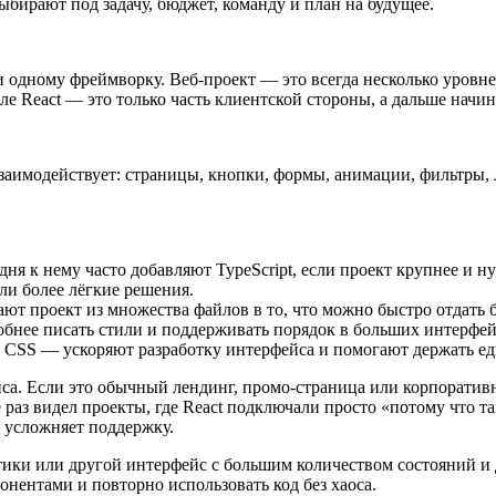
ыбирают под задачу, бюджет, команду и план на будущее.
ли одному фреймворку. Веб-проект — это всегда несколько уровн
е React — это только часть клиентской стороны, а дальше начина
м взаимодействует: страницы, кнопки, формы, анимации, фильтры
дня к нему часто добавляют TypeScript, если проект крупнее и ну
 или более лёгкие решения.
рают проект из множества файлов в то, что можно быстро отдать б
добнее писать стили и поддерживать порядок в больших интерфей
lwind CSS — ускоряют разработку интерфейса и помогают держать 
йса. Если это обычный лендинг, промо-страница или корпоратив
раз видел проекты, где React подключали просто «потому что так
о усложняет поддержку.
тики или другой интерфейс с большим количеством состояний и 
онентами и повторно использовать код без хаоса.