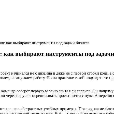
тов: как выбирают инструменты под задачи бизнеса
в: как выбирают инструменты под задачи
оект начинался не с дизайна и даже не с первой строки кода, а 
 знаем, и запускаем работу. Но на практике такой подход часто
о команда соберёт первую версию сайта или сервиса. Он напряму
я ли через пару лет переписывать проект почти с нуля. А переп
оектах, а не в абстрактных учебных примерах. Покажу, какие фак
вна «правильной технологии». Всё — с опорой на практику раб