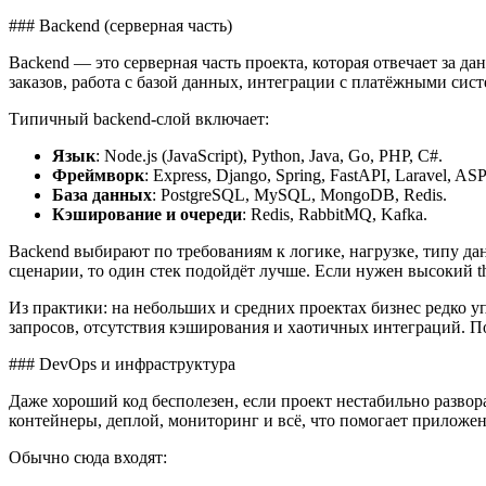
### Backend (серверная часть)
Backend — это серверная часть проекта, которая отвечает за д
заказов, работа с базой данных, интеграции с платёжными си
Типичный backend-слой включает:
Язык
: Node.js (JavaScript), Python, Java, Go, PHP, C#.
Фреймворк
: Express, Django, Spring, FastAPI, Laravel, AS
База данных
: PostgreSQL, MySQL, MongoDB, Redis.
Кэширование и очереди
: Redis, RabbitMQ, Kafka.
Backend выбирают по требованиям к логике, нагрузке, типу д
сценарии, то один стек подойдёт лучше. Если нужен высокий t
Из практики: на небольших и средних проектах бизнес редко у
запросов, отсутствия кэширования и хаотичных интеграций. По
### DevOps и инфраструктура
Даже хороший код бесполезен, если проект нестабильно развор
контейнеры, деплой, мониторинг и всё, что помогает приложен
Обычно сюда входят: