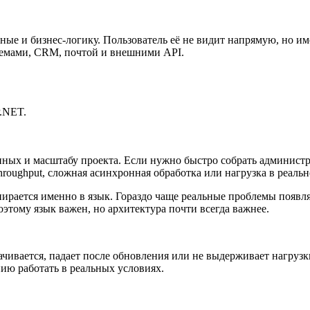
анные и бизнес-логику. Пользователь её не видит напрямую, но и
стемами, CRM, почтой и внешними API.
P.NET.
анных и масштабу проекта. Если нужно быстро собрать админис
hroughput, сложная асинхронная обработка или нагрузка в реаль
пирается именно в язык. Гораздо чаще реальные проблемы появл
этому язык важен, но архитектура почти всегда важнее.
ачивается, падает после обновления или не выдерживает нагрузк
ию работать в реальных условиях.