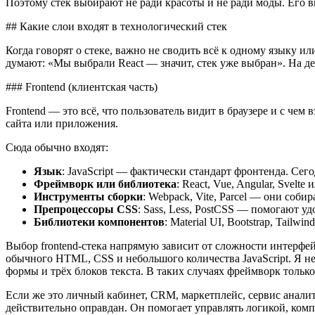
Поэтому стек выбирают не ради красоты и не ради моды. Его в
## Какие слои входят в технологический стек
Когда говорят о стеке, важно не сводить всё к одному языку и
думают: «Мы выбрали React — значит, стек уже выбран». На дел
### Frontend (клиентская часть)
Frontend — это всё, что пользователь видит в браузере и с че
сайта или приложения.
Сюда обычно входят:
Язык
: JavaScript — фактически стандарт фронтенда. Сего
Фреймворк или библиотека
: React, Vue, Angular, Svelte
Инструменты сборки
: Webpack, Vite, Parcel — они соби
Препроцессоры CSS
: Sass, Less, PostCSS — помогают у
Библиотеки компонентов
: Material UI, Bootstrap, Tai
Выбор frontend-стека напрямую зависит от сложности интерфе
обычного HTML, CSS и небольшого количества JavaScript. Я не 
формы и трёх блоков текста. В таких случаях фреймворк тольк
Если же это личный кабинет, CRM, маркетплейс, сервис анали
действительно оправдан. Он помогает управлять логикой, комп