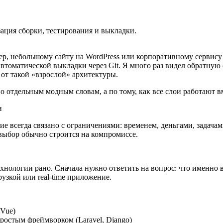
изация сборки, тестирования и выкладки.
р, небольшому сайту на WordPress или корпоративному сервису н
втоматической выкладки через Git. Я много раз видел обратную
 от такой «взрослой» архитектуры.
о отдельным модным словам, а по тому, как все слои работают в
и
ие всегда связано с ограничениями: временем, деньгами, задача
 выбор обычно строится на компромиссе.
технологии рано. Сначала нужно ответить на вопрос: что именн
узкой или real-time приложение.
(Vue)
ростым фреймворком (Laravel, Django)