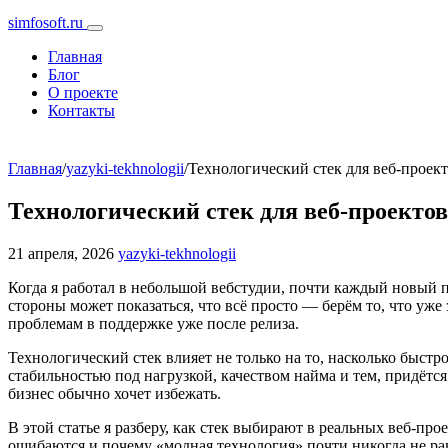
simfosoft.ru
Главная
Блог
О проекте
Контакты
Главная
/
yazyki-tekhnologii
/
Технологический стек для веб-проек
Технологический стек для веб-проекто
21 апреля, 2026
yazyki-tekhnologii
Когда я работал в небольшой вебстудии, почти каждый новый пр
стороны может показаться, что всё просто — берём то, что уже
проблемам в поддержке уже после релиза.
Технологический стек влияет не только на то, насколько быстр
стабильностью под нагрузкой, качеством найма и тем, придётс
бизнес обычно хочет избежать.
В этой статье я разберу, как стек выбирают в реальных веб-пр
ошибаются и почему «модная технология» почти никогда не ра