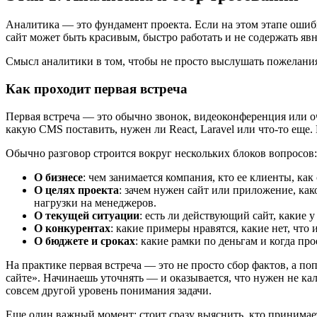
Аналитика — это фундамент проекта. Если на этом этапе ошиби
сайт может быть красивым, быстро работать и не содержать явн
Смысл аналитики в том, чтобы не просто выслушать пожелания 
Как проходит первая встреча
Первая встреча — это обычно звонок, видеоконференция или оч
какую CMS поставить, нужен ли React, Laravel или что-то еще. 
Обычно разговор строится вокруг нескольких блоков вопросов:
О бизнесе
: чем занимается компания, кто ее клиенты, как
О целях проекта
: зачем нужен сайт или приложение, ка
нагрузки на менеджеров.
О текущей ситуации
: есть ли действующий сайт, какие 
О конкурентах
: какие примеры нравятся, какие нет, что
О бюджете и сроках
: какие рамки по деньгам и когда про
На практике первая встреча — это не просто сбор фактов, а п
сайте». Начинаешь уточнять — и оказывается, что нужен не ка
совсем другой уровень понимания задачи.
Еще один важный момент: стоит сразу выяснить, кто принимает