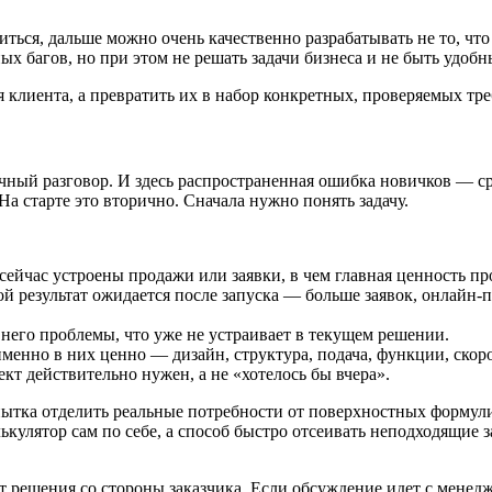
ться, дальше можно очень качественно разрабатывать не то, что
ых багов, но при этом не решать задачи бизнеса и не быть удоб
клиента, а превратить их в набор конкретных, проверяемых треб
ный разговор. И здесь распространенная ошибка новичков — сраз
На старте это вторично. Сначала нужно понять задачу.
 сейчас устроены продажи или заявки, в чем главная ценность пр
кой результат ожидается после запуска — больше заявок, онлайн
у него проблемы, что уже не устраивает в текущем решении.
 именно в них ценно — дизайн, структура, подача, функции, скоро
ект действительно нужен, а не «хотелось бы вчера».
опытка отделить реальные потребности от поверхностных формул
лькулятор сам по себе, а способ быстро отсеивать неподходящие 
 решения со стороны заказчика. Если обсуждение идет с менедж