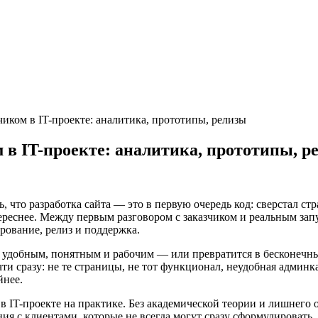
чиком в IT-проекте: аналитика, прототипы, релизы
 в IT-проекте: аналитика, прототипы, р
сь, что разработка сайта — это в первую очередь код: сверстал 
тереснее. Между первым разговором с заказчиком и реальным зап
рование, релиз и поддержка.
т удобным, понятным и рабочим — или превратится в бесконечные
и сразу: не те страницы, не тот функционал, неудобная админка
йнее.
ом в IT-проекте на практике. Без академической теории и лишнег
ия с клиентами, которые не всегда могут сразу сформулировать, 