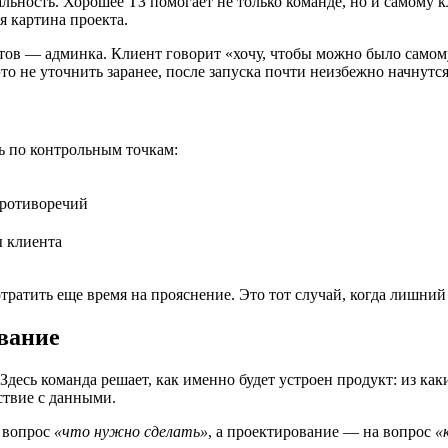
альность. Хорошее ТЗ помогает не только команде, но и самому 
я картина проекта.
тов — админка. Клиент говорит «хочу, чтобы можно было самому
о не уточнить заранее, после запуска почти неизбежно начнутс
ь по контрольным точкам:
противоречий
ы клиента
тратить еще время на прояснение. Это тот случай, когда лишний
вание
есь команда решает, как именно будет устроен продукт: из каких
ствие с данными.
а вопрос
«что нужно сделать»
, а проектирование — на вопрос
«