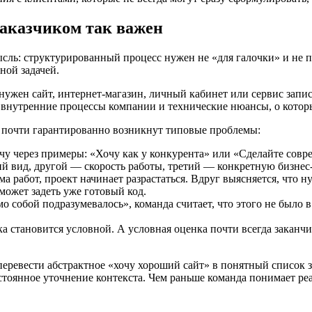
заказчиком так важен
сль: структурированный процесс нужен не «для галочки» и не по
ной задачей.
ужен сайт, интернет-магазин, личный кабинет или сервис записи.
 внутренние процессы компании и технические нюансы, о которы
у, почти гарантированно возникнут типовые проблемы:
адачу через примеры: «Хочу как у конкурента» или «Сделайте со
й вид, другой — скорость работы, третий — конкретную бизнес-
ма работ, проект начинает разрастаться. Вдруг выясняется, что
ожет задеть уже готовый код.
амо собой подразумевалось», команда считает, что этого не было 
ка становится условной. А условная оценка почти всегда заканчи
еревести абстрактное «хочу хороший сайт» в понятный список з
остоянное уточнение контекста. Чем раньше команда понимает ре