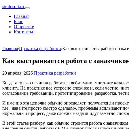
simfosoft.ru
Главная
Блог
О проекте
Контакты
Главная
/
Практика разработки
/
Как выстраивается работа с заказ
Как выстраивается работа с заказчиком
20 апреля, 2026
Практика разработки
Когда я только начинал работать в веб-студии, мне тоже казало
клиенту. На практике все устроено сложнее и, если честно, ин
согласование требований, прототипирование, разработка, тести
И именно эта цепочка обычно определяет, получится ли проек
где «давайте просто быстро сделаем», проблемы всплывают почт
нормальный процесс, даже сложные задачи идут заметно споко
В этой статье разберу, как обычно строится работа с заказчик
внедрения сайтов, работы с CMS, правок после запуска и общен