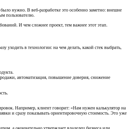
 было нужно. В веб-разработке это особенно заметно: внешне
ным пользователю.
ований. И чем сложнее проект, тем важнее этот этап.
у уходить в технологии: на чем делать, какой стек выбрать,
одукта.
-продажи, автоматизация, повышение доверия, снижение
сть.
ировок. Например, клиент говорит: «Нам нужен калькулятор на
заявки и сразу показывать ориентировочную стоимость. Это уже
ером, а окончательно утверждает владелец бизнеса или