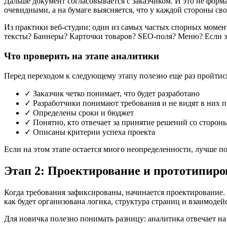
Дальше документ согласовывается с заказчиком. И это не форм
очевидными, а на бумаге выясняется, что у каждой стороны сво
Из практики веб-студии: один из самых частых спорных момен
тексты? Баннеры? Карточки товаров? SEO-поля? Меню? Если эт
Что проверить на этапе аналитики
Перед переходом к следующему этапу полезно еще раз пройтис
✓ Заказчик четко понимает, что будет разработано
✓ Разработчики понимают требования и не видят в них 
✓ Определены сроки и бюджет
✓ Понятно, кто отвечает за принятие решений со сторон
✓ Описаны критерии успеха проекта
Если на этом этапе остается много неопределенности, лучше по
Этап 2: Проектирование и прототипиро
Когда требования зафиксированы, начинается проектирование. Зд
как будет организована логика, структура страниц и взаимодей
Для новичка полезно понимать разницу: аналитика отвечает н