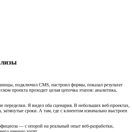
елизы
страницы, подключил CMS, настроил формы, показал результат
уском проекта проходит целая цепочка этапов: аналитика,
 переделки. Я видел оба сценария. В небольших веб-проектах,
, затянутые сроки. А там, где с клиентом изначально выстроен
о официоза — с опорой на реальный опыт веб-разработки,
чего именно хотят.