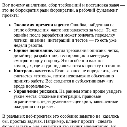
Вот почему аналитика, сбор требований и постановка задач —
это не бюрократия ради бюрократии, а рабочий фундамент
проекта:
Экономия времени и денег.
Ошибка, найденная на
этапе обсуждения, часто исправляется за часы. Та же
ошибка после разработки может означать переделку
логики, дизайна, интеграций и тестов — то есть уже
недели работы.
Единое понимание.
Когда требования описаны чётко,
дизайнер, разработчик, тестировщик и менеджер
смотрят в одну сторону. Это особенно важно в
командах, где люди подключаются к проекту поэтапно.
Контроль качества.
Если заранее не определить, что
считается «готово», потом невозможно объективно
принять работу. Всё сводится к субъективному «ну
вроде нормально».
Управление рисками.
На раннем этапе проще увидеть
узкие места: сложные интеграции, правовые
ограничения, перегруженные сценарии, завышенные
ожидания по срокам.
В реальных веб-проектах это особенно заметно на, казалось
бы, простых задачах. Например, клиент просит «сделать
форму заявки». Без аналитики это звучит элементарно. Но