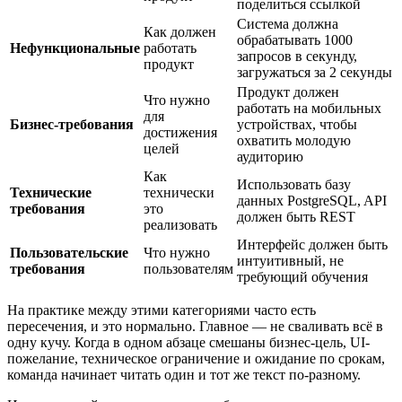
поделиться ссылкой
Система должна
Как должен
обрабатывать 1000
Нефункциональные
работать
запросов в секунду,
продукт
загружаться за 2 секунды
Продукт должен
Что нужно
работать на мобильных
для
Бизнес-требования
устройствах, чтобы
достижения
охватить молодую
целей
аудиторию
Как
Использовать базу
Технические
технически
данных PostgreSQL, API
требования
это
должен быть REST
реализовать
Интерфейс должен быть
Пользовательские
Что нужно
интуитивный, не
требования
пользователям
требующий обучения
На практике между этими категориями часто есть
пересечения, и это нормально. Главное — не сваливать всё в
одну кучу. Когда в одном абзаце смешаны бизнес-цель, UI-
пожелание, техническое ограничение и ожидание по срокам,
команда начинает читать один и тот же текст по-разному.