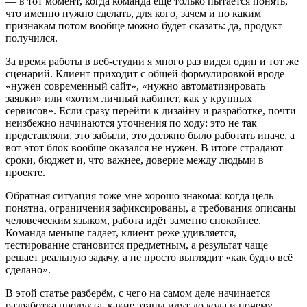
— в тот момент, когда команда ещё только пытается понять,
что именно нужно сделать, для кого, зачем и по каким
признакам потом вообще можно будет сказать: да, продукт
получился.
За время работы в веб-студии я много раз видел один и тот же
сценарий. Клиент приходит с общей формулировкой вроде
«нужен современный сайт», «нужно автоматизировать
заявки» или «хотим личный кабинет, как у крупных
сервисов». Если сразу перейти к дизайну и разработке, почти
неизбежно начинаются уточнения по ходу: это не так
представляли, это забыли, это должно было работать иначе, а
вот этот блок вообще оказался не нужен. В итоге страдают
сроки, бюджет и, что важнее, доверие между людьми в
проекте.
Обратная ситуация тоже мне хорошо знакома: когда цель
понятна, ограничения зафиксированы, а требования описаны
человеческим языком, работа идёт заметно спокойнее.
Команда меньше гадает, клиент реже удивляется,
тестирование становится предметным, а результат чаще
решает реальную задачу, а не просто выглядит «как будто всё
сделано».
В этой статье разберём, с чего на самом деле начинается
разработка продукта, какие этапы идут до кода и почему